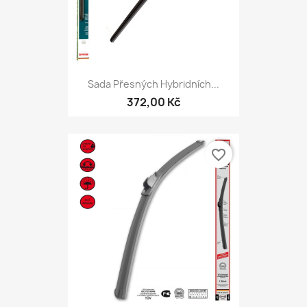
Sada Přesných Hybridních...
372,00 Kč
favorite_border