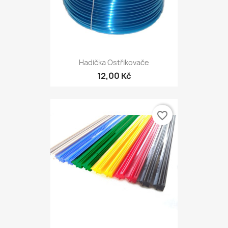
Hadička Ostřikovače
12,00 Kč
favorite_border