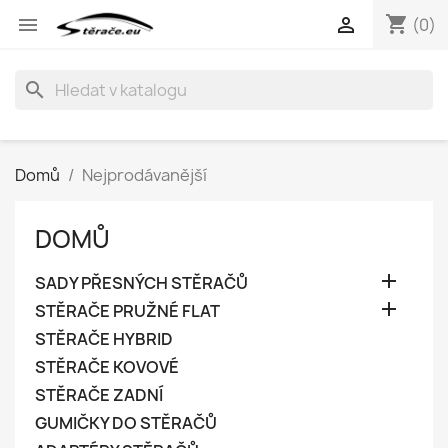
shopping_cart


(0)
search
Domů
Nejprodávanější
DOMŮ

SADY PŘESNÝCH STĚRAČŮ

STĚRAČE PRUŽNÉ FLAT
STĚRAČE HYBRID
STĚRAČE KOVOVÉ
STĚRAČE ZADNÍ
GUMIČKY DO STĚRAČŮ