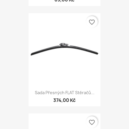
favorite_border
Sada Přesných FLAT Stěračů...
374,00 Kč
favorite_border