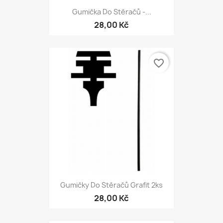
Gumička Do Stěračů -...
28,00 Kč
favorite_border
Gumičky Do Stěračů Grafit 2ks
28,00 Kč