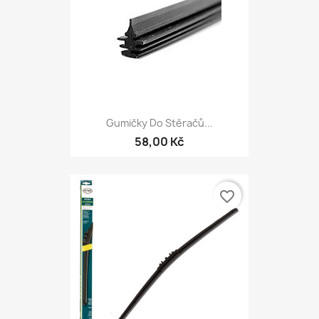
Gumičky Do Stěračů...
58,00 Kč
favorite_border