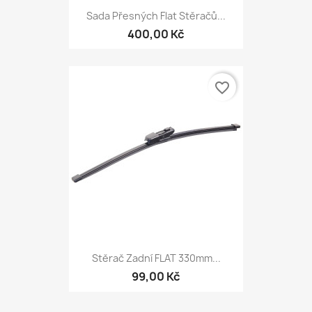
Sada Přesných Flat Stěračů...
400,00 Kč
favorite_border
Stěrač Zadní FLAT 330mm...
99,00 Kč