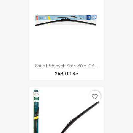
Sada Přesných Stěračů ALCA...
243,00 Kč
favorite_border