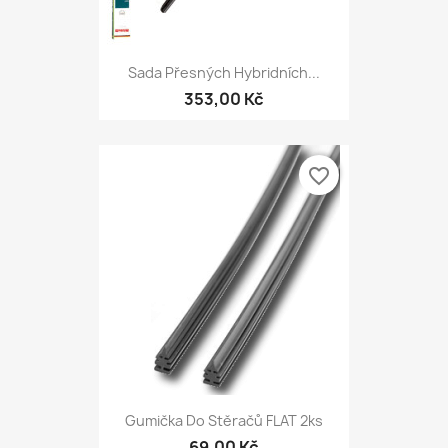
Sada Přesných Hybridních...
353,00 Kč
favorite_border
Gumička Do Stěračů FLAT 2ks
69,00 Kč