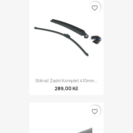
favorite_border
Stěrač Zadní Komplet 410mm...
289,00 Kč
favorite_border