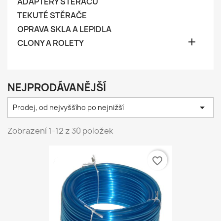
ADAPTÉRY STĚRAČŮ
TEKUTÉ STĚRAČE
OPRAVA SKLA A LEPIDLA

CLONY A ROLETY
NEJPRODÁVANĚJŠÍ

Prodej, od nejvyššího po nejnižší
Zobrazení 1-12 z 30 položek
favorite_border