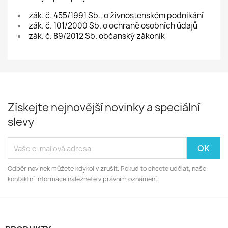
zák. č. 455/1991 Sb., o živnostenském podnikání
zák. č. 101/2000 Sb. o ochraně osobních údajů
zák. č. 89/2012 Sb. občanský zákoník
Získejte nejnovější novinky a speciální
slevy
Odběr novinek můžete kdykoliv zrušit. Pokud to chcete udělat, naše
kontaktní informace naleznete v právním oznámení.