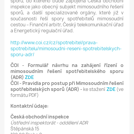
sporů, do kterého bude zapojena Česká obchodní
inspekce jako obecný subjekt mimosoudního řešení
sporů, a další specializované orgány, které již v
současnosti řeší spory spotřebitelů mimosoudní
cestou – Finanční arbitr, Český telekomunikační úřad
a Energetický regulační úřad.
http://www.coi.cz/cz/spotrebitel/prava-
spotrebitelu/mimosoudni-reseni-spotrebitelskych-
sporu-adr/
ČOI - Formulář návrhu na zahájení řízení o
mimosoudním řešení spotřebitelského sporu
(ADR)
ZDE
ČOI - Pravidla pro postup při Mimosoudním řešení
spotřebitelských sporů (ADR) -
ke stažení
ZDE
(ve
formátu PDF)
Kontaktní údaje:
Česká obchodní inspekce
Ústřední inspektorát - oddělení ADR
Štěpánská 15