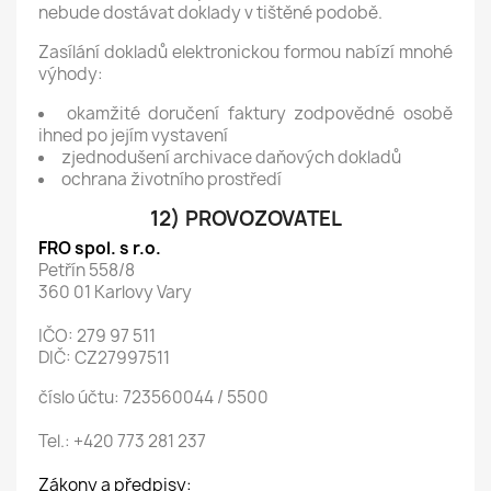
nebude dostávat doklady v tištěné podobě.
Zasílání dokladů elektronickou formou nabízí mnohé
výhody:
okamžité doručení faktury zodpovědné osobě
ihned po jejím vystavení
zjednodušení archivace daňových dokladů
ochrana životního prostředí
12) PROVOZOVATEL
FRO spol. s r.o.
Petřín 558/8
360 01 Karlovy Vary
IČO: 279 97 511
DIČ: CZ27997511
číslo účtu: 723560044 / 5500
Tel.: +420 773 281 237
Zákony a předpisy: