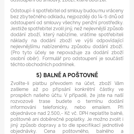
Odstoupí-li spotřebitel od smlouy budou mu vráceny
bez zbytečného odkladu, nejpozději do 14-ti dnů od
odstoupení od smlouvy všechny penžní prostředky.
Jestliže spotřebitel zvolil jiný, než nejlevnější způsob
dodání zboží, který nabízíme, vrátíme spotřebiteli
náklady na dodání zboží ve výši odpovídající
nejlevnějšímu nabízenému způsobu dodání zboží.
(Pro tyto účely se nepovažuje za dodání zboží
osobní oběr). Formulář pro odstoupení je součástí
těchto obchodních podmínek.
5) BALNÉ A POŠTOVNÉ
Zvolíte-li platbu převodem na účet, zboží Vám
zašleme až po připsání konkrétní částky ve
prospěch našeho účtu. V případě, že jste na naší
rozvozové trase budete o termínu dodání
informováni telefonicky, nebo emailem. Při
objednávce nad 2.500,- Kč vč. DPH neplatíte balné,
poštovné ani doběrečné poplatky. Je možno zvolit i
jiný způsob dopravy a to dle specifikací jednotlivé
objednávky. Cena poštovného, balného a