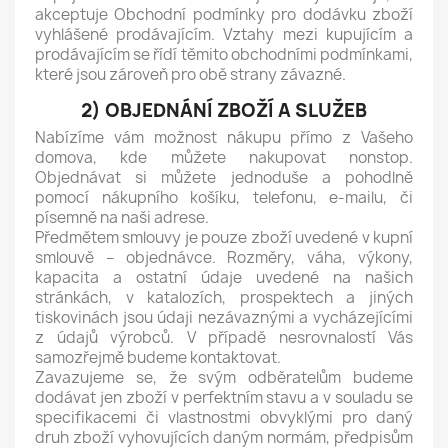
akceptuje Obchodní podmínky pro dodávku zboží
vyhlášené prodávajícím. Vztahy mezi kupujícím a
prodávajícím se řídí těmito obchodními podmínkami,
které jsou zároveň pro obě strany závazné.
2) OBJEDNÁNÍ ZBOŽÍ A SLUŽEB
Nabízíme vám možnost nákupu přímo z Vašeho
domova, kde můžete nakupovat nonstop.
Objednávat si můžete jednoduše a pohodlně
pomocí nákupního košíku, telefonu, e-mailu, či
písemně na naši adrese.
Předmětem smlouvy je pouze zboží uvedené v kupní
smlouvě – objednávce. Rozměry, váha, výkony,
kapacita a ostatní údaje uvedené na našich
stránkách, v katalozích, prospektech a jiných
tiskovinách jsou údaji nezávaznými a vycházejícími
z údajů výrobců. V případě nesrovnalostí Vás
samozřejmě budeme kontaktovat.
Zavazujeme se, že svým odběratelům budeme
dodávat jen zboží v perfektním stavu a v souladu se
specifikacemi či vlastnostmi obvyklými pro daný
druh zboží vyhovujících daným normám, předpisům