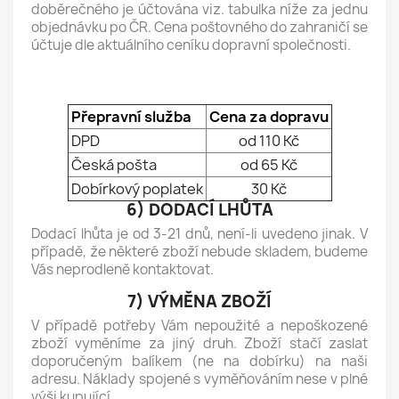
doběrečného je účtována viz. tabulka níže za jednu
objednávku po ČR. Cena poštovného do zahraničí se
účtuje dle aktuálního ceníku dopravní společnosti.
Přepravní služba
Cena za dopravu
DPD
od 110 Kč
Česká pošta
od 65 Kč
Dobírkový poplatek
30 Kč
6) DODACÍ LHŮTA
Dodací lhůta je od 3-21 dnů, není-li uvedeno jinak. V
případě, že některé zboží nebude skladem, budeme
Vás neprodleně kontaktovat.
7) VÝMĚNA ZBOŽÍ
V případě potřeby Vám nepoužité a nepoškozené
zboží vyměníme za jiný druh. Zboží stačí zaslat
doporučeným balíkem (ne na dobírku) na naši
adresu. Náklady spojené s vyměňováním nese v plné
výši kupující.