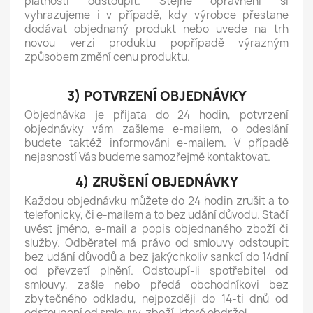
platností odstoupit. Stejné oprávnění si
vyhrazujeme i v případě, kdy výrobce přestane
dodávat objednaný produkt nebo uvede na trh
novou verzi produktu popřípadě výrazným
způsobem změní cenu produktu.
3) POTVRZENÍ OBJEDNÁVKY
Objednávka je přijata do 24 hodin, potvrzení
objednávky vám zašleme e-mailem, o odeslání
budete taktéž informováni e-mailem. V případě
nejasností Vás budeme samozřejmě kontaktovat.
4) ZRUŠENÍ OBJEDNÁVKY
Každou objednávku můžete do 24 hodin zrušit a to
telefonicky, či e-mailem a to bez udání důvodu. Stačí
uvést jméno, e-mail a popis objednaného zboží či
služby. Odběratel má právo od smlouvy odstoupit
bez udání důvodů a bez jakýchkoliv sankcí do 14dní
od převzetí plnění. Odstoupí-li spotřebitel od
smlouvy, zašle nebo předá obchodníkovi bez
zbytečného odkladu, nejpozději do 14-ti dnů od
odstoupení od smlouvy, zboží, které obdržel.