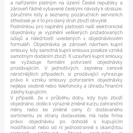
a nařízením platným na území České republiky a
zároveň řádně vybavené českými návody k obsluze,
záručními listy a seznamy pozáručních servisních
středisek je-li to pro daný druh zboží obvyklé.
Podmínkou pro naplnění platnosti naší elektronické
objednávky je vyplnění veškerých požadovaných
údajů a náležitostí uvedených v objednávkovém
formuláři. Objednávka je zároveň návrhem kupní
smlouvy, kdy samotná kupní smlouva posléze vzniká
samotným dodáním zboží. K uzavření kupní smlouvy
se vyžaduje formální potvrzení objednávky
prodávajícím. V jednotlivých, zejména cenově
náročnějších případech, si prodávající vyhrazuje
právo k vzniku smlouvy potvrzením objednávky
nejlépe osobně nebo telefonicky a úhradu finanční
zálohy kupujícím.
V případě, že v průběhu doby, kdy bylo zboží
objednáno, došlo k výrazné změně kurzu zahraniční
měny nebo ke změně ceny či dodávaného
sortimentu ze strany dodavatele, má naše firma
právo objednávku po dohodě s kupujícím
modifikovat nebo od ní jednostranně s okamžitou