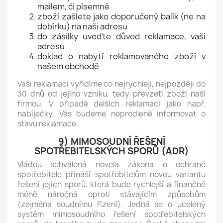
mailem, či písemně
zboží zašlete jako doporučený balík (ne na
dobírku) na naši adresu
do zásilky uveďte důvod reklamace, vaši
adresu
doklad o nabytí reklamovaného zboží v
našem obchodě
Vaši reklamaci vyřídíme co nejrychleji, nejpozději do
30 dnů od jejího vzniku, tedy převzetí zboží naší
firmou. V případě delších reklamací jako např.
nabíječky, Vás budeme neprodleně informovat o
stavu reklamace.
9) MIMOSOUDNÍ ŘEŠENÍ
SPOTŘEBITELSKÝCH SPORŮ (ADR)
Vládou schválená novela zákona o ochraně
spotřebitele přináší spotřebitelům novou variantu
řešení jejich sporů, která bude rychlejší a finančně
méně náročná oproti stávajícím způsobům
(zejména soudnímu řízení). Jedná se o ucelený
systém mimosoudního řešení spotřebitelských