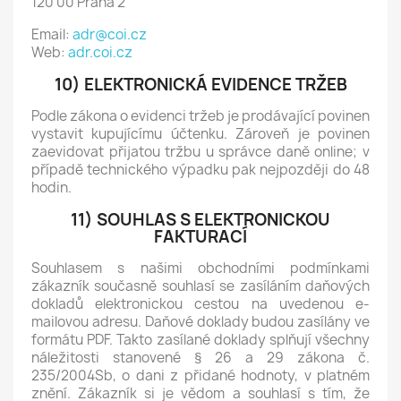
120 00 Praha 2
Email:
adr@coi.cz
Web:
adr.coi.cz
10) ELEKTRONICKÁ EVIDENCE TRŽEB
Podle zákona o evidenci tržeb je prodávající povinen
vystavit kupujícímu účtenku. Zároveň je povinen
zaevidovat přijatou tržbu u správce daně online; v
případě technického výpadku pak nejpozději do 48
hodin.
11) SOUHLAS S ELEKTRONICKOU
FAKTURACÍ
Souhlasem s našimi obchodními podmínkami
zákazník současně souhlasí se zasíláním daňových
dokladů elektronickou cestou na uvedenou e-
mailovou adresu. Daňové doklady budou zasílány ve
formátu PDF. Takto zasílané doklady splňují všechny
náležitosti stanovené § 26 a 29 zákona č.
235/2004Sb, o dani z přidané hodnoty, v platném
znění. Zákazník si je vědom a souhlasí s tím, že